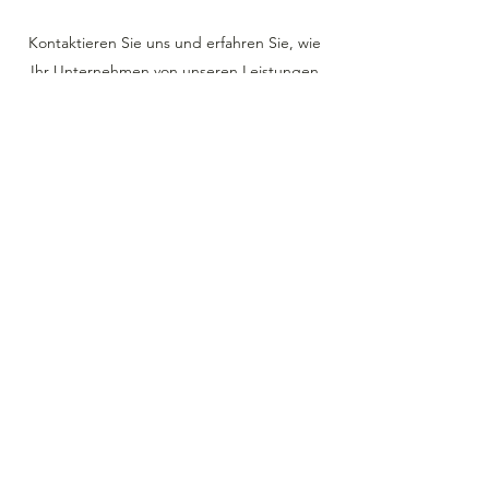
Kontaktieren Sie uns und erfahren Sie, wie
Ihr Unternehmen von unseren Leistungen
profitieren kann.
Kontakt