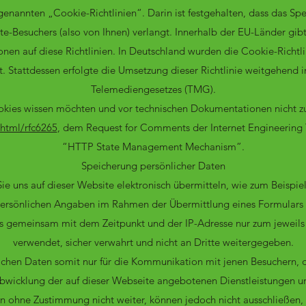
ogenannten „Cookie-Richtlinien“. Darin ist festgehalten, dass das Sp
e-Besuchers (also von Ihnen) verlangt. Innerhalb der EU-Länder gibt
onen auf diese Richtlinien. In Deutschland wurden die Cookie-Richtlin
. Stattdessen erfolgte die Umsetzung dieser Richtlinie weitgehend i
Telemediengesetzes (TMG).
kies wissen möchten und vor technischen Dokumentationen nicht z
g/html/rfc6265
, dem Request for Comments der Internet Engineering 
“HTTP State Management Mechanism”.
Speicherung persönlicher Daten
Sie uns auf dieser Website elektronisch übermitteln, wie zum Beispi
persönlichen Angaben im Rahmen der Übermittlung eines Formular
s gemeinsam mit dem Zeitpunkt und der IP-Adresse nur zum jewei
verwendet, sicher verwahrt und nicht an Dritte weitergegeben.
lichen Daten somit nur für die Kommunikation mit jenen Besuchern, d
bwicklung der auf dieser Webseite angebotenen Dienstleistungen u
en ohne Zustimmung nicht weiter, können jedoch nicht ausschließen,