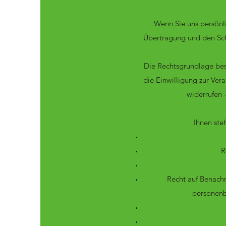
Wenn Sie uns persönli
Übertragung und den Schu
Die Rechtsgrundlage be
die Einwilligung zur Ver
widerrufen 
Ihnen ste
R
Recht auf Benach
personenb