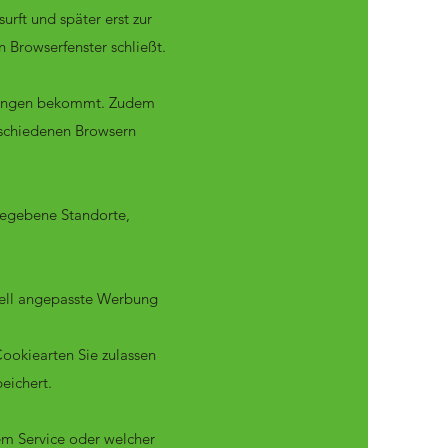
rft und später erst zur
 Browserfenster schließt.
ldungen bekommt. Zudem
rschiedenen Browsern
ngegebene Standorte,
uell angepasste Werbung
ookiearten Sie zulassen
eichert.
em Service oder welcher