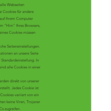
t alle Webseiten
e Cookies für andere
 auf Ihrem Computer
m “Hirn” Ihres Browsers,
 eines Cookies müssen
che Seiteneinstellungen.
ationen an unsere Seite
 Standardeinstellung. In
ind alle Cookies in einer
erden direkt von unserer
stellt. Jedes Cookie ist
Cookies variiert von ein
en keine Viren, Trojaner
Cs zugreifen.