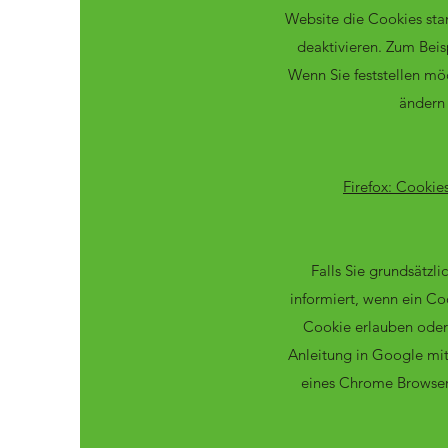
Website die Cookies sta
deaktivieren. Zum Beis
Wenn Sie feststellen mö
ändern 
Firefox: Cookie
Falls Sie grundsätzl
informiert, wenn ein Co
Cookie erlauben oder 
Anleitung in Google mi
eines Chrome Browser