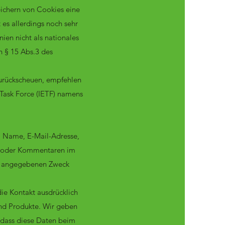
eichern von Cookies eine
 es allerdings noch sehr
ien nicht als nationales
n § 15 Abs.3 des
urückscheuen, empfehlen
Task Force (IETF) namens
el Name, E-Mail-Adresse,
s oder Kommentaren im
ls angegebenen Zweck
ie Kontakt ausdrücklich
nd Produkte. Wir geben
 dass diese Daten beim