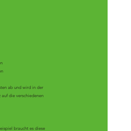
en
en
ten ab und wird in der
z auf die verschiedenen
ispiel braucht es diese