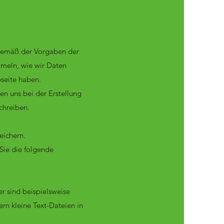
 gemäß der Vorgaben der
mmeln, wie wir Daten
seite haben.
ben uns bei der Erstellung
chreiben.
eichern.
Sie die folgende
r sind beispielsweise
rn kleine Text-Dateien in