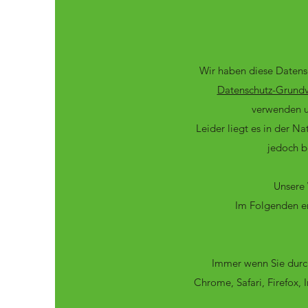
Wir haben diese Datens
Datenschutz-Grundv
verwenden u
Leider liegt es in der Na
jedoch b
Unsere 
Im Folgenden er
Immer wenn Sie durch
Chrome, Safari, Firefox,