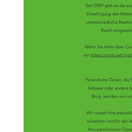
Seit 2009 gibt es die s
Einwilligung des Websit
unterschiedliche Reakti
Recht umgesetzt
Wenn Sie mehr über Coo
wir
https://tools.ietf.or
Persönliche Daten, die 
Adresse oder andere 
Blog, werden von un
Wir nutzen Ihre persön
wünschen und für die A
Ihre persönlichen Dat