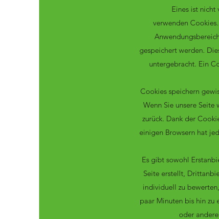
Eines ist nicht
verwenden Cookies. 
Anwendungsbereiche
gespeichert werden. Die
untergebracht. Ein C
Cookies speichern gewis
Wenn Sie unsere Seite 
zurück. Dank der Cookie
einigen Browsern hat jed
Es gibt sowohl Erstanbi
Seite erstellt, Drittan
individuell zu bewerten
paar Minuten bis hin zu
oder andere 