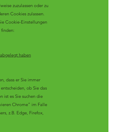
weise zuzulassen oder zu
deren Cookies zulassen.
Sie Cookie-Einstellungen
 finden:
r abgelegt haben
en, dass er Sie immer
 entscheiden, ob Sie das
 ist es Sie suchen die
vieren Chrome” im Falle
, z.B. Edge, Firefox,