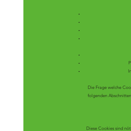
P
I
Die Frage welche Cook
folgenden Abschnitten 
Diese Cookies sind nöt