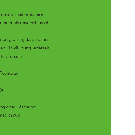
nnen wir keine sichere
n niemals unverschlüsselt
tung) darin, dass Sie uns
en Einwilligung jederzeit
m Impressum.
Rechte zu:
O)
ung oder Löschung
 19 DSGVO)